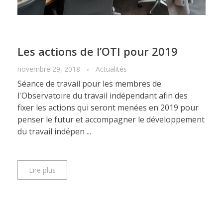
Les travailleurs indépendants
MÉDIAS
Photos et vidéos
La formation des indépendants
Les actions de l’OTI pour 2019
CONTACT
La protection sociale des indépendants
novembre 29, 2018
Actualités
Séance de travail pour les membres de
Le droit du travail
l'Observatoire du travail indépendant afin des
L’économie des plateformes
fixer les actions qui seront menées en 2019 pour
penser le futur et accompagner le développement
Les secteurs d’activité des indépendants
du travail indépen ...
Le travail indépendant en France
Lire plus
Le travail indépendant à l’étranger