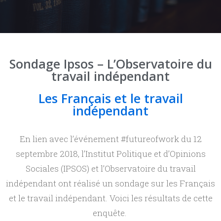
Les travailleurs indépendants
MÉDIAS
Photos et vidéos
La formation des indépendants
Sondage Ipsos – L’Observatoire du
CONTACT
La protection sociale des indépendants
travail indépendant
Le droit du travail
Les Français et le travail
L’économie des plateformes
indépendant
Les secteurs d’activité des indépendants
En lien avec l’événement #futureofwork du 12
Le travail indépendant en France
septembre 2018, l’Institut Politique et d’Opinions
Sociales (IPSOS) et l’Observatoire du travail
Le travail indépendant à l’étranger
indépendant ont réalisé un sondage sur les Français
et le travail indépendant. Voici les résultats de cette
enquête.