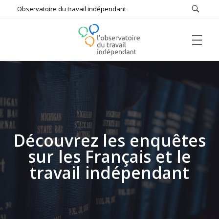
Observatoire du travail indépendant
ACCUEIL
L'Observatoire du Travail Indépendant
Bâtir ensemble le futur du travail
L’OBSERVATOIRE
Découvrez les enquêtes
sur les Français et le
Qui sommes-nous ?
#FUTUREOFWORK
travail indépendant
Missions
Comptes rendus
ÉTUDES & DOCUMENTS DE RÉFÉRENCE
Auditions
Enquêtes
Actualités