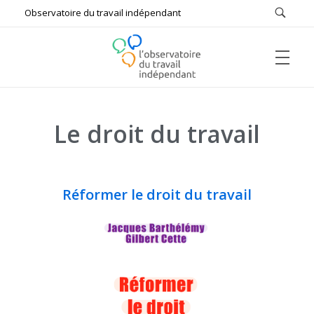
Observatoire du travail indépendant
ACCUEIL
L'Observatoire du Travail Indépendant
Bâtir ensemble le futur du travail
Le droit du travail
L’OBSERVATOIRE
Réformer le droit du travail
Qui sommes-nous ?
#FUTUREOFWORK
Missions
Comptes rendus
ÉTUDES & DOCUMENTS DE RÉFÉRENCE
Auditions
Enquêtes
Actualités