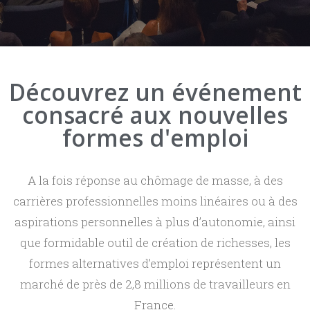
Les travailleurs indépendants
MÉDIAS
Photos et vidéos
La formation des indépendants
Découvrez un événement
CONTACT
La protection sociale des indépendants
consacré aux nouvelles
Le droit du travail
formes d'emploi
L’économie des plateformes
Les secteurs d’activité des indépendants
A la fois réponse au chômage de masse, à des
carrières professionnelles moins linéaires ou à des
Le travail indépendant en France
aspirations personnelles à plus d’autonomie, ainsi
Le travail indépendant à l’étranger
que formidable outil de création de richesses, les
formes alternatives d’emploi représentent un
marché de près de 2,8 millions de travailleurs en
France.