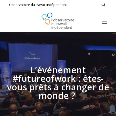
Observatoire du travail indépendant
ACCUEIL
L'Observatoire du Travail Indépendant
Bâtir ensemble le futur du travail
L’OBSERVATOIRE
L’événement
#futureofwork : êtes-
Qui sommes-nous ?
#FUTUREOFWORK
vous prêts à changer de
monde ?
Missions
Comptes rendus
ÉTUDES & DOCUMENTS DE RÉFÉRENCE
Auditions
Enquêtes
Actualités