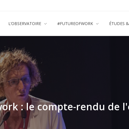
L’OBSERVATOIRE
#FUTUREOFWORK
ÉTUDES 
ork : le compte-rendu de 