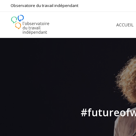
Observatoire du travail indépendant
ACCUEIL
L'Observatoire du Travail Indépendant
Bâtir ensemble le futur du travail
#futureofw