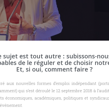
 sujet est tout autre : subissons-no
les de le réguler et de choisir notre 
Et, si oui, comment faire ?
 aux nouvelles formes d’emploi indépendant (portage
mment) qui s’est déroulé le 12 septembre 2018 à l’aud
rts économiques, académiques, politiques et syndicau
t événement.