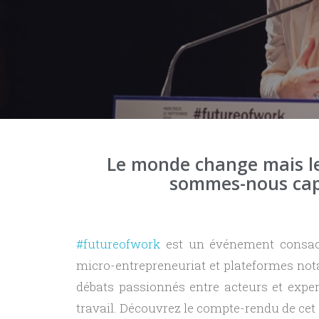
Le monde change mais le
sommes-nous capab
#futureofwork
est un événement consacré
micro-entrepreneuriat et plateformes nota
débats passionnés entre acteurs et expe
travail. Découvrez le compte-rendu de ce