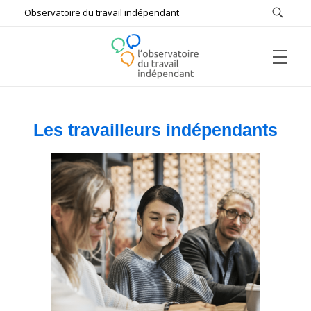
Observatoire du travail indépendant
ACCUEIL
L'Observatoire du Travail Indépendant
Bâtir ensemble le futur du travail
Les travailleurs indépendants
L’OBSERVATOIRE
Qui sommes-nous ?
#FUTUREOFWORK
Missions
Comptes rendus
ÉTUDES & DOCUMENTS DE RÉFÉRENCE
Auditions
Enquêtes
Actualités