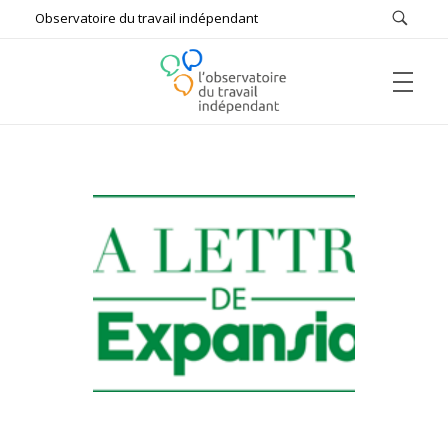
Observatoire du travail indépendant
ACCUEIL
L'Observatoire du Travail Indépendant
Bâtir ensemble le futur du travail
L’OBSERVATOIRE
Qui sommes-nous ?
#FUTUREOFWORK
Missions
Comptes rendus
ÉTUDES & DOCUMENTS DE RÉFÉRENCE
Auditions
Enquêtes
Actualités