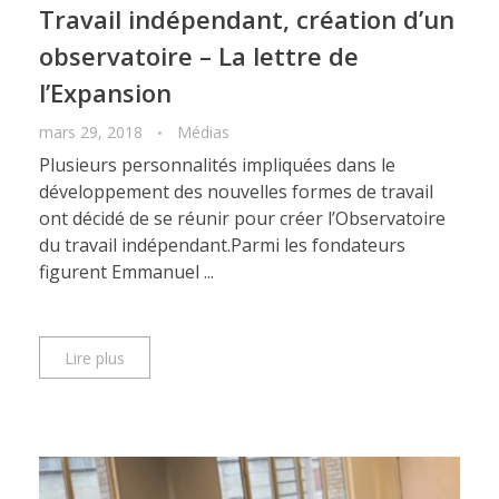
Travail indépendant, création d’un
Les travailleurs indépendants
MÉDIAS
Photos et vidéos
observatoire – La lettre de
l’Expansion
La formation des indépendants
mars 29, 2018
Médias
CONTACT
La protection sociale des indépendants
Plusieurs personnalités impliquées dans le
Le droit du travail
développement des nouvelles formes de travail
ont décidé de se réunir pour créer l’Observatoire
L’économie des plateformes
du travail indépendant.Parmi les fondateurs
figurent Emmanuel ...
Les secteurs d’activité des indépendants
Le travail indépendant en France
Lire plus
Le travail indépendant à l’étranger