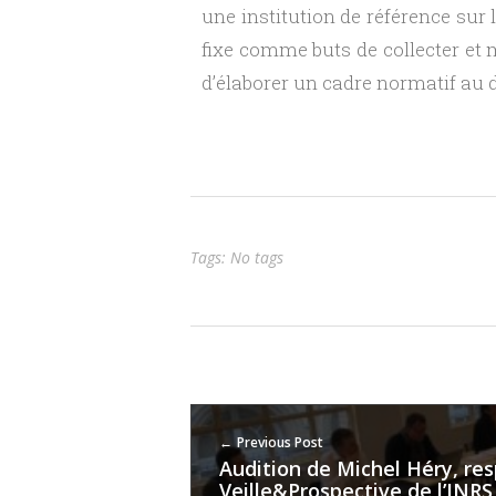
une institution de référence sur
i
fixe comme buts de collecter et 
d’élaborer un cadre normatif au dr
l
i
n
Tags: No tags
d
é
p
Previous Post
e
Audition de Michel Héry, re
Veille&Prospective de l’INRS