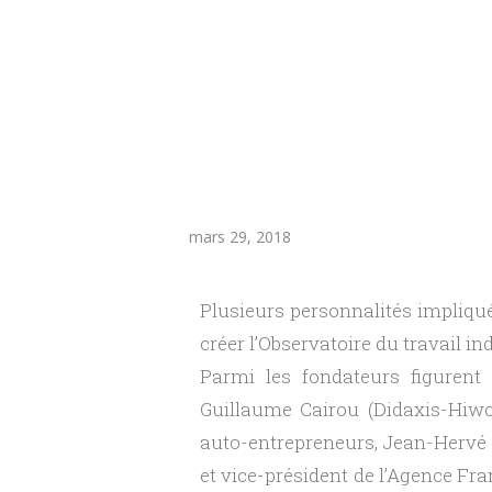
T
mars 29, 2018
r
Plusieurs personnalités impliqu
a
créer l’Observatoire du travail i
Parmi les fondateurs figurent
v
Guillaume Cairou (Didaxis-Hiwor
auto-entrepreneurs, Jean-Hervé L
a
et vice-président de l’Agence Fr