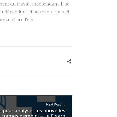
ent du travail indépendant. Il se
 indépendant et ses évolutions et
évu d’ici à l’été.
Next Post
 pour analyser les nouvelles
formes d’emploi – Le Figaro