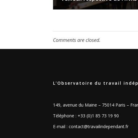
n
d
a
Comments are closed.
n
t
L’Observatoire du travail ind
,
149, avenue du Maine – 75014 Paris – Fra
c
Téléphone : +33 (0)1 85 73 19 90
r
E-mail :
contact@travailindependant.fr