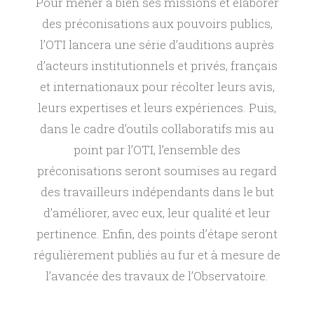
l
Pour mener à bien ses missions et élaborer
des préconisations aux pouvoirs publics,
’
l’OTI lancera une série d’auditions auprès
d’acteurs institutionnels et privés, français
O
et internationaux pour récolter leurs avis,
b
leurs expertises et leurs expériences. Puis,
dans le cadre d’outils collaboratifs mis au
s
point par l’OTI, l’ensemble des
préconisations seront soumises au regard
e
des travailleurs indépendants dans le but
d’améliorer, avec eux, leur qualité et leur
r
pertinence. Enfin, des points d’étape seront
régulièrement publiés au fur et à mesure de
v
l’avancée des travaux de l’Observatoire.
a