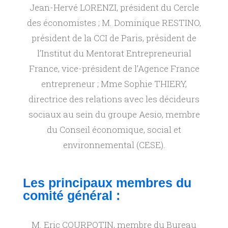
Jean-Hervé LORENZI, président du Cercle
r
des économistes ; M. Dominique RESTINO,
président de la CCI de Paris, président de
a
l’Institut du Mentorat Entrepreneurial
France, vice-président de l’Agence France
v
entrepreneur ; Mme Sophie THIERY,
a
directrice des relations avec les décideurs
sociaux au sein du groupe Aesio, membre
i
du Conseil économique, social et
environnemental (CESE).
l
Les principaux membres du
i
comité général :
n
M. Eric COURPOTIN, membre du Bureau