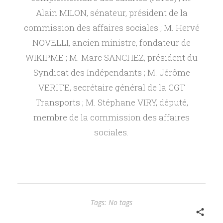
t
Alain MILON, sénateur, président de la
commission des affaires sociales ; M. Hervé
–
NOVELLI, ancien ministre, fondateur de
WIKIPME ; M. Marc SANCHEZ, président du
B
Syndicat des Indépendants ; M. Jérôme
VERITE, secrétaire général de la CGT
u
Transports ; M. Stéphane VIRY, député,
l
membre de la commission des affaires
sociales.
l
e
t
Tags: No tags