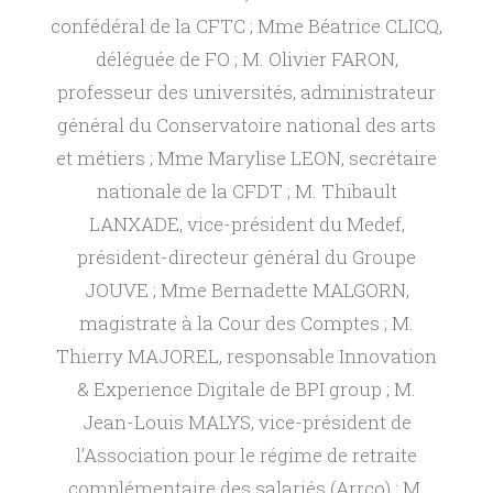
d
confédéral de la CFTC ; Mme Béatrice CLICQ,
déléguée de FO ; M. Olivier FARON,
é
professeur des universités, administrateur
général du Conservatoire national des arts
p
et métiers ; Mme Marylise LEON, secrétaire
nationale de la CFDT ; M. Thibault
e
LANXADE, vice-président du Medef,
président-directeur général du Groupe
n
JOUVE ; Mme Bernadette MALGORN,
magistrate à la Cour des Comptes ; M.
d
Thierry MAJOREL, responsable Innovation
a
& Experience Digitale de BPI group ; M.
Jean-Louis MALYS, vice-président de
n
l’Association pour le régime de retraite
complémentaire des salariés (Arrco) ; M.