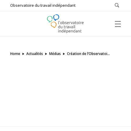
Observatoire du travail indépendant
ACCUEIL
L'Observatoire du Travail Indépendant
Bâtir ensemble le futur du travail
Home
Actualités
Médias
Création de l’Observatoi...
L’OBSERVATOIRE
Qui sommes-nous ?
#FUTUREOFWORK
Missions
Comptes rendus
ÉTUDES & DOCUMENTS DE RÉFÉRENCE
Auditions
Enquêtes
Actualités