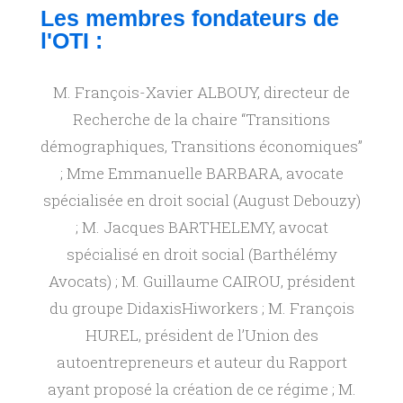
Les membres fondateurs de
t
l'OTI :
o
M. François-Xavier ALBOUY, directeur de
Recherche de la chaire “Transitions
i
démographiques, Transitions économiques”
; Mme Emmanuelle BARBARA, avocate
r
spécialisée en droit social (August Debouzy)
; M. Jacques BARTHELEMY, avocat
e
spécialisé en droit social (Barthélémy
d
Avocats) ; M. Guillaume CAIROU, président
du groupe DidaxisHiworkers ; M. François
u
HUREL, président de l’Union des
autoentrepreneurs et auteur du Rapport
t
ayant proposé la création de ce régime ; M.