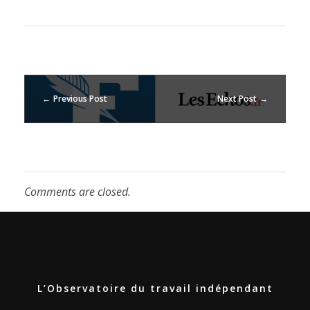
i
n
Q
Previous Post
Next Post
u
o
Comments are closed.
t
i
d
L’Observatoire du travail indépendant