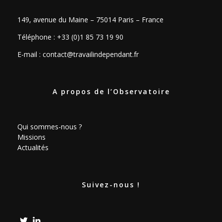
i
149, avenue du Maine – 75014 Paris – France
e
Téléphone : +33 (0)1 85 73 19 90
n
E-mail :
contact@travailindependant.fr
A propos de l’Observatoire
Qui sommes-nous ?
Missions
Actualités
Suivez-nous !