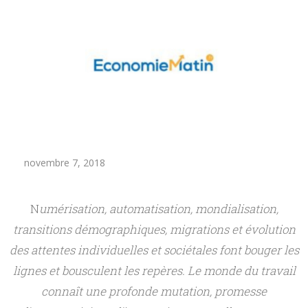
Les travailleurs indépendants
MÉDIAS
Photos et vidéos
La formation des indépendants
CONTACT
La protection sociale des indépendants
Le droit du travail
L’économie des plateformes
C
novembre 7, 2018
Les secteurs d’activité des indépendants
o
Le travail indépendant en France
N
umérisation, automatisation, mondialisation,
m
transitions démographiques, migrations et évolution
Le travail indépendant à l’étranger
des attentes individuelles et sociétales font bouger les
m
lignes et bousculent les repères. Le monde du travail
connaît une profonde mutation, promesse