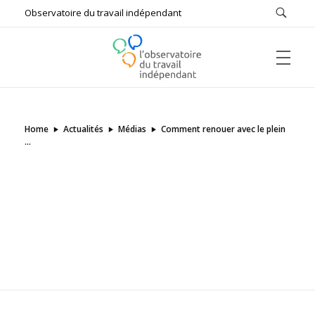
Observatoire du travail indépendant
ACCUEIL
L'Observatoire du Travail Indépendant
Bâtir ensemble le futur du travail
Home
Actualités
Médias
Comment renouer avec le plein
...
L’OBSERVATOIRE
Qui sommes-nous ?
#FUTUREOFWORK
Missions
Comptes rendus
ÉTUDES & DOCUMENTS DE RÉFÉRENCE
Auditions
Enquêtes
Actualités