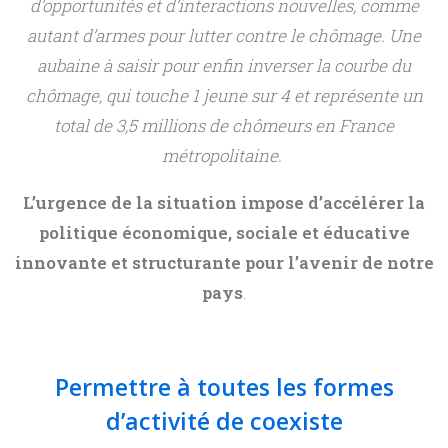
e
d’opportunités et d’interactions nouvelles, comme
autant d’armes pour lutter contre le chômage. Une
n
aubaine à saisir pour enfin inverser la courbe du
chômage, qui touche 1 jeune sur 4 et représente un
t
total de 3,5 millions de chômeurs en France
r
métropolitaine.
L’urgence de la situation impose d’accélérer la
e
politique économique, sociale et éducative
innovante et structurante pour l’avenir de notre
n
pays
.
o
u
Permettre à toutes les formes
d’activité de coexiste
e